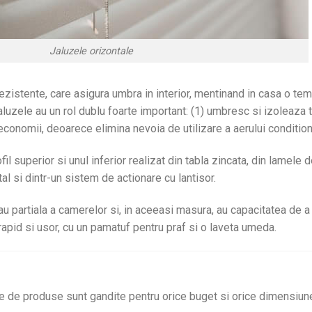
Jaluzele orizontale
ezistente, care asigura umbra in interior, mentinand in casa o te
jaluzele au un rol dublu foarte important: (1) umbresc si izoleaza 
 economii, deoarece elimina nevoia de utilizare a aerului condition
il superior si unul inferior realizat din tabla zincata, din lamele
 si dintr-un sistem de actionare cu lantisor.
u partiala a camerelor si, in aceeasi masura, au capacitatea de a b
 rapid si usor, cu un pamatuf pentru praf si o laveta umeda.
e de produse sunt gandite pentru orice buget si orice dimensiun