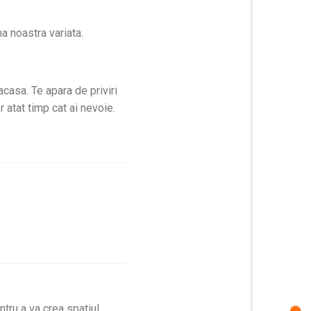
a noastra variata.
acasa. Te apara de priviri
 atat timp cat ai nevoie.
ntru a va crea spatiul