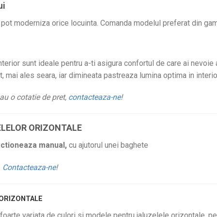
ui
pot moderniza orice locuinta. Comanda modelul preferat din gam
terior sunt ideale pentru a-ti asigura confortul de care ai nevoie 
, mai ales seara, iar dimineata pastreaza lumina optima in interior
au o cotatie de pret,
contacteaza-ne
!
LELOR ORIZONTALE
actioneaza manual,
cu ajutorul unei baghete
.
Contacteaza-ne
!
 ORIZONTALE
foarte variata de culori si modele pentru jaluzelele orizontale, pe