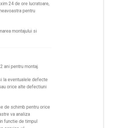
axim 24 de ore lucratoare,
mneavoastra pentru
marea montajului si
 2 ani pentru montaj.
si la eventualele defecte
sau orice alte defectiuni
ese de schimb pentru orice
astre va analiza
in functie de timpul