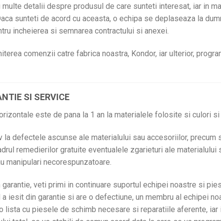
i multe detalii despre produsul de care sunteti interesat, iar in m
. Daca sunteti de acord cu aceasta, o echipa se deplaseaza la du
tru incheierea si semnarea contractului si anexei.
terea comenzii catre fabrica noastra, Kondor, iar ulterior, progra
NTIE SI SERVICE
orizontale este de pana la 1 an la materialele folosite si culori si
v la defectele ascunse ale materialului sau accesoriilor, precum 
cadrul remedierilor gratuite eventualele zgarieturi ale materialului 
sau manipulari necorespunzatoare.
garantie, veti primi in continuare suportul echipei noastre si pi
a iesit din garantie si are o defectiune, un membru al echipei no
o lista cu piesele de schimb necesare si reparatiile aferente, iar 