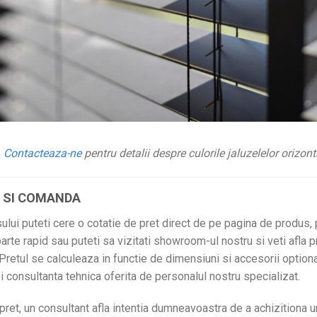
.
Contacteaza-ne
pentru detalii despre culorile jaluzelelor orizont
T SI COMANDA
sului puteti cere o cotatie de pret direct de pe pagina de produs,
arte rapid sau puteti sa vizitati showroom-ul nostru si veti afla p
retul se calculeaza in functie de dimensiuni si accesorii optiona
si consultanta tehnica oferita de personalul nostru specializat.
 pret, un consultant afla intentia dumneavoastra de a achizitiona 