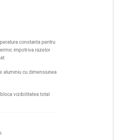
mperatura constanta pentru
termic impotriva razelor
at.
 de aluminiu cu dimensiunea
loca vizibilitatea total
e.