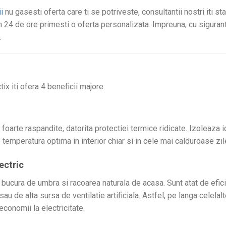
i
nu gasesti oferta care ti se potriveste, consultantii nostri iti st
 24 de ore primesti o oferta personalizata. Impreuna, cu sigura
.
ix iti ofera 4 beneficii majore:
 foarte raspandite, datorita protectiei termice ridicate. Izoleaza
 temperatura optima in interior chiar si in cele mai calduroase zil
ectric
i bucura de umbra si racoarea naturala de acasa. Sunt atat de efici
au de alta sursa de ventilatie artificiala. Astfel, pe langa celelalt
economii la electricitate.