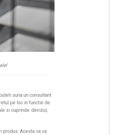
ale!
 puteti suna un consultant
retul pe loc in functie de
le si cuprinde:
devizul,
un produs. Acesta va va